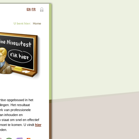
EN
FR
U bent hier:
Home
rtise opgebouwd in het
ingen. Het resultaat
rk van professionele
an inhouden en
 staat om snel en effectief
moet te komen. U vindt
hier
eden.