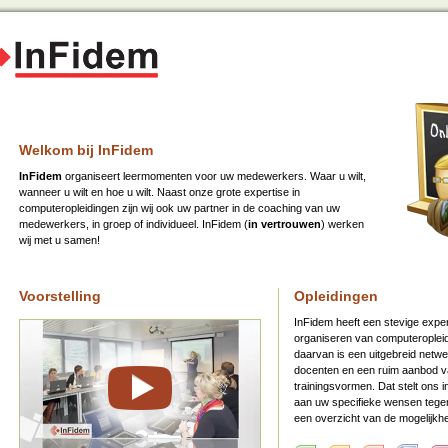
Welkom bij InFidem
InFidem
organiseert leermomenten voor uw medewerkers. Waar u wilt,
wanneer u wilt en hoe u wilt. Naast onze grote expertise in
computeropleidingen zijn wij ook uw partner in de coaching van uw
medewerkers, in groep of individueel. InFidem (
in vertrouwen
) werken
wij met u samen!
Voorstelling
Opleidingen
InFidem heeft een stevige expe
organiseren van computeropleid
daarvan is een uitgebreid netwe
docenten en een ruim aanbod v
trainingsvormen. Dat stelt ons in
aan uw specifieke wensen tege
een overzicht van de mogelijkh