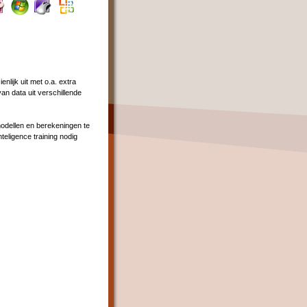
nlijk uit met o.a. extra
van data uit verschillende
odellen en berekeningen te
teligence training nodig