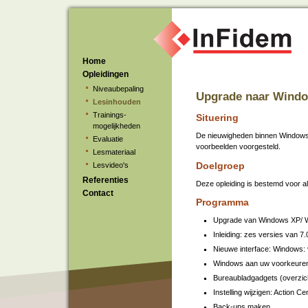
Home
Opleidingen
Niveaubepaling
Upgrade naar Windo
Lesinhouden
Trainings-
Situering
mogelijkheden
De nieuwigheden binnen Windows 
Evaluatie
voorbeelden voorgesteld.
Lesmateriaal
Doelgroep
Lesvideo's
Referenties
Deze opleiding is bestemd voor a
Contact
Programma
Upgrade van Windows XP/ W
Inleiding: zes versies van 7.
Nieuwe interface: Windows: 
Windows aan uw voorkeure
Bureaubladgadgets (overzic
Instelling wijzigen: Action C
Back-ups maken