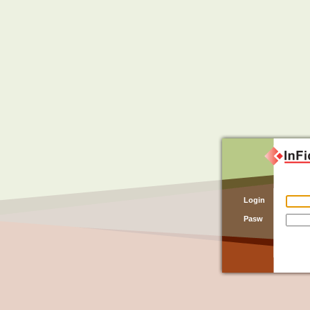
Login
Pasw